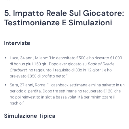
5. Impatto Reale Sul Giocatore:
Testimonianze E Simulazioni
Interviste
Luca, 34 anni, Milano: “Ho depositato €500 e ho ricevuto €1 000
di bonus più i 150 giri. Dopo aver giocato su
Book of Dead
e
Starburst
, ho raggiunto il requisito di 30x in 12 giorni, e ho
prelevato €850 di profitto netto.”
Sara, 27 anni, Roma: “Il cashback settimanale mi ha salvato in un
periodo di perdita. Dopo tre settimane ho recuperato €120, che
ho poi reinvestito in slot a bassa volatilità per minimizzare il
rischio.”
Simulazione Tipica