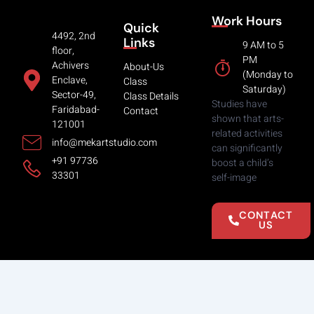
Work Hours
Quick
4492, 2nd
Links
9 AM to 5
floor,
PM
Achivers
About-Us
(Monday to
Enclave,
Class
Saturday)
Sector-49,
Class Details
Studies have
Faridabad-
Contact
shown that arts-
121001
related activities
info@mekartstudio.com
can significantly
+91 97736
boost a child’s
33301
self-image
CONTACT
US