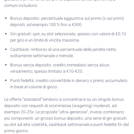
comuni includono:
Bonus deposito: percentuale aggiuntiva sul primo (o sui primi)
depositi, ad esempio 100 % fino a €500.
Giri gratuiti: spin su slot selezionate, spesso con valore di €0,10
per giro e un limite di vincita massima.
Cashback: rimborso di una percentuale delle perdite nette,
solitamente settimanale o mensile.
Bonus senza deposito: credito immediato senza alcun
versamento, spesso limitato a €10‑€20.
Punti fedeltà: credito convertibile in denaro o premi, accumulato
in base al volume di gioco.
Le offerte “standard” tendono a concentrarsi su un singolo bonus
deposito con requisiti di scommessa (wagering) moderati, ad
esempio 20‑25x. Le proposte “ultra‑generose”, invece, combinano
più componenti: un grosso bonus deposito, una serie di giri gratuiti
su slot ad alta volatilità, cashback settimanale e punti fedeltà fin dal
primo giorno.