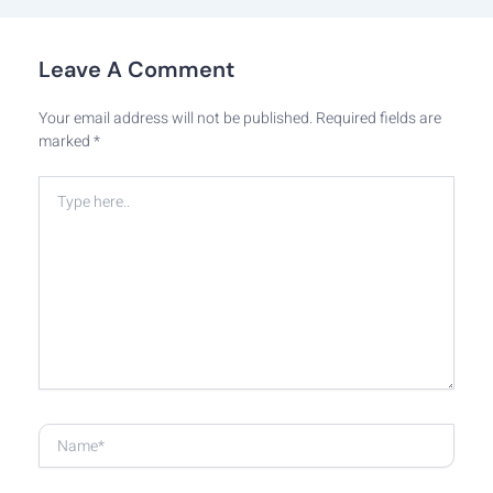
Leave A Comment
Your email address will not be published.
Required fields are
marked
*
Type
here..
Name*