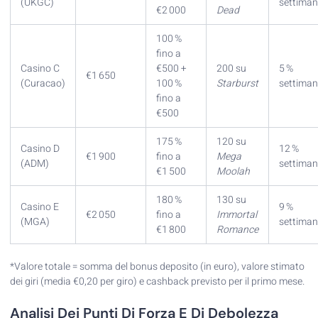
(UKGC)
settiman
€2 000
Dead
100 %
fino a
Casino C
€500 +
200 su
5 %
€1 650
(Curacao)
100 %
Starburst
settiman
fino a
€500
175 %
120 su
Casino D
12 %
€1 900
fino a
Mega
(ADM)
settiman
€1 500
Moolah
180 %
130 su
Casino E
9 %
€2 050
fino a
Immortal
(MGA)
settiman
€1 800
Romance
*Valore totale = somma del bonus deposito (in euro), valore stimato
dei giri (media €0,20 per giro) e cashback previsto per il primo mese.
Analisi Dei Punti Di Forza E Di Debolezza