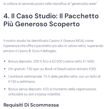
lo colloca al secondo posto nella classifica di “generosità reale”.
4. Il Caso Studio: Il Pacchetto
Più Generoso Scoperto
Il nostro studio ha identificato Casino X (licenza MGA) come
l’operatore che offre il pacchetto più alto in valore netto, superando
persino il Casino B. Ecco il dettaglio:
Bonus deposito: 200 % fino a €2 000 (valore netto €1 600).
Giri gratuiti: 150 spin su
Book of Dead
(valore stimato €30).
Cashback settimanale: 10 % delle perdite nette, con un tetto di
€150 a settimana.
Bonus senza deposito: €20 al momento della registrazione,
utilizzabili su slot a bassa volatilità.
Requisiti Di Scommessa