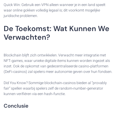
Quick Win: Gebruik een VPN alleen wanneer je in een land speelt
waar online gokken volledig legaal is; dit voorkomt mogelijke
juridische problemen.
De Toekomst: Wat Kunnen We
Verwachten?
Blockchain blijft zich ontwikkelen. Verwacht meer integratie met
NFT‑games, waar unieke digitale items kunnen worden ingezet als
inzet. Ook de opkomst van gedecentraliseerde casino‑platformen
(DeFi‑casinos) zal spelers meer autonomie geven over hun fondsen.
Did You Know? Sommige blockchain‑casinos bieden al “provably
fair” spellen waarbij spelers zelf de random‑number‑generator
kunnen verifiëren via een hash‑functie.
Conclusie