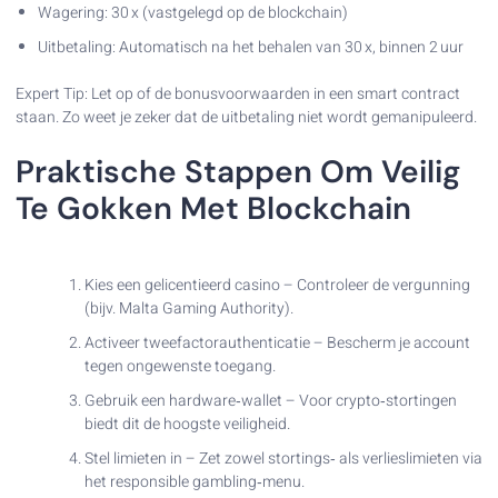
Wagering: 30 x (vastgelegd op de blockchain)
Uitbetaling: Automatisch na het behalen van 30 x, binnen 2 uur
Expert Tip: Let op of de bonusvoorwaarden in een smart contract
staan. Zo weet je zeker dat de uitbetaling niet wordt gemanipuleerd.
Praktische Stappen Om Veilig
Te Gokken Met Blockchain
Kies een gelicentieerd casino – Controleer de vergunning
(bijv. Malta Gaming Authority).
Activeer tweefactorauthenticatie – Bescherm je account
tegen ongewenste toegang.
Gebruik een hardware‑wallet – Voor crypto‑stortingen
biedt dit de hoogste veiligheid.
Stel limieten in – Zet zowel stortings‑ als verlieslimieten via
het responsible gambling‑menu.