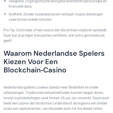
Veiligheid: Cryptografische encryptie beschermt persoonlijke en
financiële data.
Snelheid: Zonder tussenpersonen verlopen crypto‑betalingen
vaak binnen enkele minuten.
Pro Tip: Controleer of een casino een blockchain‑explorer aanbiedt.
Daar kun je je eigen transacties verifiëren, wat extra gemoedsrust
geeft.
Waarom Nederlandse Spelers
Kiezen Voor Een
Blockchain‑Casino
Nederlandse gokkers zoeken steeds meer flexibiliteit en snelle
uitbetalingen. Traditionele betaalmethoden kunnen dagen duren,
terwijl cryptobetalingen vaak binnen 24 uur zijn verwerkt. Daarnaast
biedt een casino dat blockchain ondersteunt doorgaans een breder
scala aan spelvarianten, van klassieke slots tot live dealer tafels.