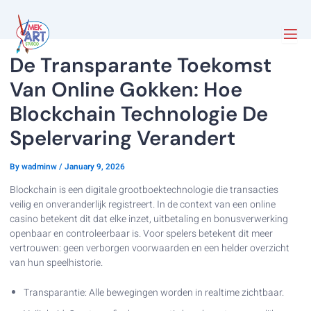
De Transparante Toekomst
Van Online Gokken: Hoe
Blockchain Technologie De
Spelervaring Verandert
By
wadminw
/
January 9, 2026
Blockchain is een digitale grootboektechnologie die transacties
veilig en onveranderlijk registreert. In de context van een online
casino betekent dit dat elke inzet, uitbetaling en bonusverwerking
openbaar en controleerbaar is. Voor spelers betekent dit meer
vertrouwen: geen verborgen voorwaarden en een helder overzicht
van hun speelhistorie.
Transparantie: Alle bewegingen worden in realtime zichtbaar.