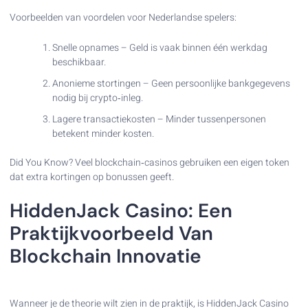
Voorbeelden van voordelen voor Nederlandse spelers:
Snelle opnames – Geld is vaak binnen één werkdag
beschikbaar.
Anonieme stortingen – Geen persoonlijke bankgegevens
nodig bij crypto‑inleg.
Lagere transactiekosten – Minder tussenpersonen
betekent minder kosten.
Did You Know? Veel blockchain‑casinos gebruiken een eigen token
dat extra kortingen op bonussen geeft.
HiddenJack Casino: Een
Praktijkvoorbeeld Van
Blockchain Innovatie
Wanneer je de theorie wilt zien in de praktijk, is HiddenJack Casino