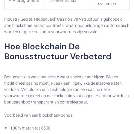
VIP‑programma
177‑level schaal
systemen
Industry Secret: HiddenJack Casino’s VIP‑structuur is gekoppeld
aan blockchain‑smart contracts, waardoor beloningen automatisch
worden uitgekeerd zodra voorwaarden zijn vervuld.
Hoe Blockchain De
Bonusstructuur Verbeterd
Bonussen zijn vaak het eerste waar spelers naar kijken. Bij een
traditioneel casino moet je vaak aan ingewikkelde inzetvereisten
voldoen. Met blockchain‑technologie kan een casino deze
voorwaarden direct op de blockchain vastleggen. Hierdoor wordt elk
bonusaanbod transparant en controleerbaar.
Voorbeeld van een blockchain‑bonus:
100 % match tot €500