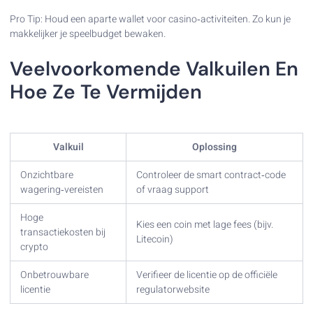
Pro Tip: Houd een aparte wallet voor casino‑activiteiten. Zo kun je
makkelijker je speelbudget bewaken.
Veelvoorkomende Valkuilen En
Hoe Ze Te Vermijden
Valkuil
Oplossing
Onzichtbare
Controleer de smart contract‑code
wagering‑vereisten
of vraag support
Hoge
Kies een coin met lage fees (bijv.
transactiekosten bij
Litecoin)
crypto
Onbetrouwbare
Verifieer de licentie op de officiële
licentie
regulatorwebsite