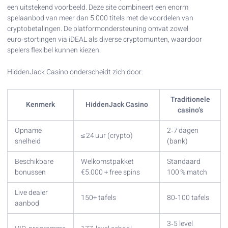
een uitstekend voorbeeld. Deze site combineert een enorm
spelaanbod van meer dan 5.000 titels met de voordelen van
cryptobetalingen. De platformondersteuning omvat zowel
euro‑stortingen via iDEAL als diverse cryptomunten, waardoor
spelers flexibel kunnen kiezen.
HiddenJack Casino onderscheidt zich door:
Traditionele
Kenmerk
HiddenJack Casino
casino’s
Opname
2‑7 dagen
≤ 24 uur (crypto)
snelheid
(bank)
Beschikbare
Welkomstpakket
Standaard
bonussen
€5.000 + free spins
100 % match
Live dealer
150+ tafels
80‑100 tafels
aanbod
3‑5 level