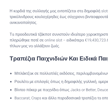
Η καρδιά της συλλογής μας εντοπίζεται στα δημοφιλή slot
τρικύλινδρους κουλοχέρηδες έως σύγχρονα βιντεοφρουτά
ανικανοποίητος.
Τα προοδευτικά τζάκποτ συνιστούν ιδιαίτερο χαρακτηριστ
πληρώθηκε ποτέ σε online slot – ειδικότερα €19,430,723
τίτλων μας να αλλάξουν ζωές.
Τραπέζια Παιχνιδιών Και Ειδικά Παι
Μπλάκτζακ σε πολλαπλές εκδόσεις, περιλαμβανομένων τ
Ρουλέτα με επιλογές όπως η δημοφιλής γαλλική, αμερ
Βίντεο πόκερ με παιχνίδια όπως Jacks or Better, Deuce
Baccarat, Craps και άλλα παραδοσιακά τραπέζια τα οπ