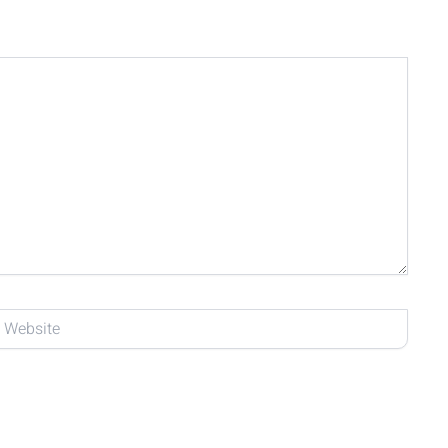
ebsite