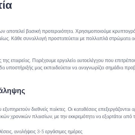
τία
αποτελεί βασική προτεραιότητα. Χρησιμοποιούμε κρυπτογράφησ
μίως. Κάθε συναλλαγή προστατεύεται με πολλαπλά στρώματα α
 της εταιρείας. Παρέχουμε εργαλεία αυτοελέγχου που επιτρέπο
δα υποστήριξής μας εκπαιδεύεται να αναγνωρίζει σημάδια προβ
νάληψης
υπηρετούν διεθνείς παίκτες. Οι καταθέσεις επεξεργάζονται αμ
ικών χρονικών πλαισίων, με την εκκρεμότητα να εξαρτάται από 
θέσεις, αναλήψεις 3-5 εργάσιμες ημέρες