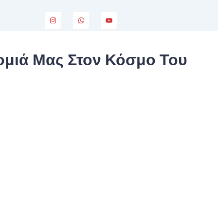
I
W
Y
n
h
o
s
a
u
t
t
t
a
s
u
g
a
b
νομιά Μας Στον Κόσμο Του
r
p
e
a
p
m