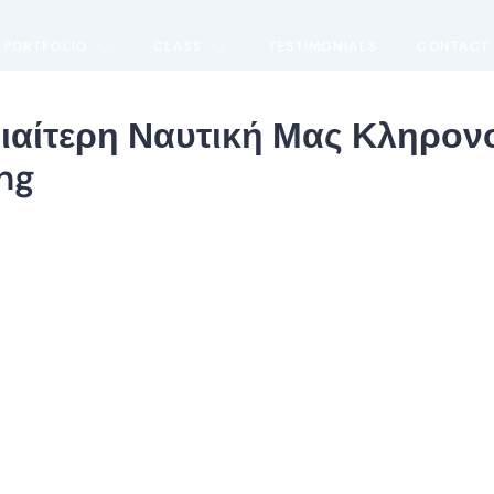
PORTFOLIO
CLASS
TESTIMONIALS
CONTACT
Ιδιαίτερη Ναυτική Μας Κληρο
ng