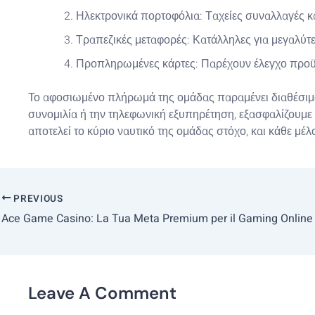
Ηλεκτρονικά πορτοφόλια: Ταχείες συναλλαγές κα
Τραπεζικές μεταφορές: Κατάλληλες για μεγαλύτ
Προπληρωμένες κάρτες: Παρέχουν έλεγχο προϋ
Το αφοσιωμένο πλήρωμά της ομάδας παραμένει διαθέσιμο 
συνομιλία ή την τηλεφωνική εξυπηρέτηση, εξασφαλίζουμε 
αποτελεί το κύριο ναυτικό της ομάδας στόχο, και κάθε μέ
PREVIOUS
Ace Game Casino: La Tua Meta Premium per il Gaming Online i
Leave A Comment