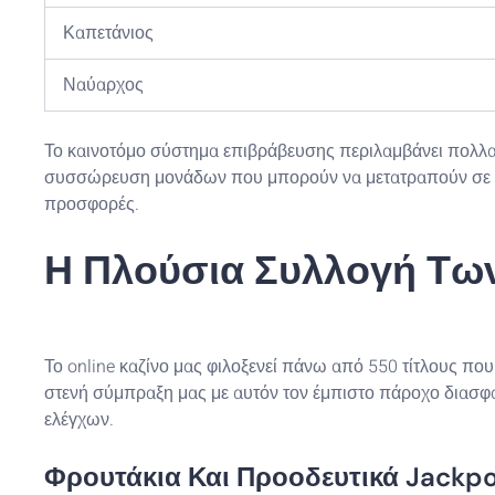
Καπετάνιος
Ναύαρχος
Το καινοτόμο σύστημα επιβράβευσης περιλαμβάνει πολλαπ
συσσώρευση μονάδων που μπορούν να μετατραπούν σε πρ
προσφορές.
Η Πλούσια Συλλογή Τω
Το online καζίνο μας φιλοξενεί πάνω από 550 τίτλους π
στενή σύμπραξη μας με αυτόν τον έμπιστο πάροχο διασφαλ
ελέγχων.
Φρουτάκια Και Προοδευτικά Jackp