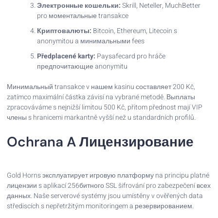
Электронные кошельки:
Skrill, Neteller, MuchBetter
pro моментальные transakce
Криптовалюты:
Bitcoin, Ethereum, Litecoin s
anonymitou a минимальными fees
Předplacené karty:
Paysafecard pro hráče
предпочитающие anonymitu
Минимальный transakce v нашем kasinu составляет 200 Kč,
zatímco maximální částka závisí na vybrané metodě. Выплаты
zpracováváme s nejnižší limitou 500 Kč, přitom přednost mají VIP
члены s hranicemi markantně vyšší než u standardních profilů.
Ochrana A Лицензирование
Gold Horns эксплуатирует игровую платформу na principu platné
лицензии s aplikací 256битного SSL šifrování pro zabezpečení всех
данных. Naše serverové systémy jsou umístěny v ověřených data
střediscích s nepřetržitým monitoringem a резервированием.