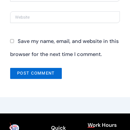
Website
Save my name, email, and website in this
browser for the next time I comment.
Work Hours
Quick