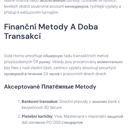
reálné finance nebo эксклюзивные bonusy. Uživatelé ve vyšších
levelech obdrží soukromé account менеджеров, rychlejší výplaty a
přístup k exkluzivním turnajům.
Finanční Metody A Doba
Transakcí
Gold Horns umožňuje обширную řadu transakčních metod
přizpůsobených ČR рынку. Vklady jsou procenovány моментально
bez fees z naší vlastní části, zatímco výplaty absolvují securityní
проверкой в течение 24 часов v pracovních dnech dnech.
Akceptované Платёжные Metody
Bankovní transakce:
Directní převody z чешских bank s
bezpečností 3D Secure
Platební kartičky:
Visa, Mastercard s maximální защитой
dat согласно PCI DSS стандартов