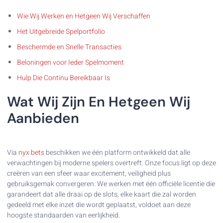
Wie Wij Werken en Hetgeen Wij Verschaffen
Het Uitgebreide Spelportfolio
Beschermde en Snelle Transacties
Beloningen voor Ieder Spelmoment
Hulp Die Continu Bereikbaar Is
Wat Wij Zijn En Hetgeen Wij
Aanbieden
Via
nyx bets
beschikken we één platform ontwikkeld dat alle
verwachtingen bij moderne spelers overtreft. Onze focus ligt op deze
creëren van een sfeer waar excitement, veiligheid plus
gebruiksgemak convergeren. We werken met één officiële licentie die
garandeert dat alle draai op de slots, elke kaart die zal worden
gedeeld met elke inzet die wordt geplaatst, voldoet aan deze
hoogste standaarden van eerlijkheid.