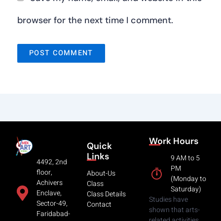
browser for the next time I comment.
Work Hours
Quick
Links
9 AM to 5
4492, 2nd
PM
floor,
About-Us
(Monday to
Achivers
Class
Saturday)
Enclave,
Class Details
Studies have
Sector-49,
Contact
shown that arts-
Faridabad-
related activities