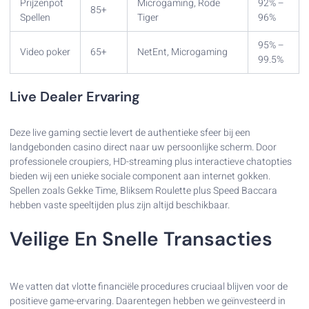
Prijzenpot
Microgaming, Rode
92% –
85+
Spellen
Tiger
96%
95% –
Video poker
65+
NetEnt, Microgaming
99.5%
Live Dealer Ervaring
Deze live gaming sectie levert de authentieke sfeer bij een
landgebonden casino direct naar uw persoonlijke scherm. Door
professionele croupiers, HD-streaming plus interactieve chatopties
bieden wij een unieke sociale component aan internet gokken.
Spellen zoals Gekke Time, Bliksem Roulette plus Speed Baccara
hebben vaste speeltijden plus zijn altijd beschikbaar.
Veilige En Snelle Transacties
We vatten dat vlotte financiële procedures cruciaal blijven voor de
positieve game-ervaring. Daarentegen hebben we geïnvesteerd in