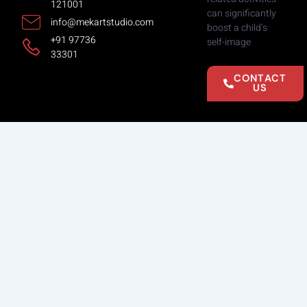
121001
can significantly
info@mekartstudio.com
boost a child’s
+91 97736
self-image
33301
CONTACT
US