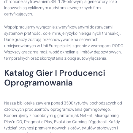
chronione szyfrowaniem SSL 128-bitowym, a generatory liczb
losowych są cyklicznym audytom zewnętrznych firm
certyfikujących.
Współpracujemy wyłącznie z weryfikowanymi dostawcami
systemów płatności, co eliminuje ryzyko nielegalnych transakcji.
Dane graczy zostają przechowywane na serwerach
umiejscowionych w Unii Europejskiej, zgodnie z wymogami RODO.
Wszyscy gracz ma możliwość określenia limitów depozytowych,
temporalnych oraz skorzystania z opcji autowyłączenia.
Katalog Gier I Producenci
Oprogramowania
Nasza biblioteka zawiera ponad 3500 tytułów pochodzących od
czołowych producentów oprogramowania gamingowego.
Kooperujemy z podobnymi gigantami jak NetEnt, Microgaming,
Play’n GO, Pragmatic Play, Evolution Gaming i Yggdrasil. Każdy
tydzień przynosi premiery nowych slotów, tytułów stołowych i