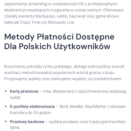
zapewniamy streamingi w rozdzielczości HD z profesjonalnymi
dealerami prowadzącymi rozgrywkę w czasie realnym. Oferowane
zostały warianty blackjacka, ruletki, baccarat oraz game shows
takie jak Crazy Time czy Monopoly Live.
Metody Płatności Dostępne
Dla Polskich Użytkowników
Rozumiemy potrzeby rynku polskiego, dlatego wdrożyliśmy szeroki
wachlarz metod transakcji popularnych wśród graczy z kraju.
Przyjmujemy wpłaty oraz realizujemy wypłaty za pośrednictwem:
Karty płatnicze
– Visa, Mastercard z natychmiastową realizacją
wpłat
E-portfele elektroniczne
– Skrill, Neteller, MuchBetter z okresem
transferu do 24 godzin
Przelewy bankowe
– szybkie przelewy oraz tradycyjne transfery
SEPA