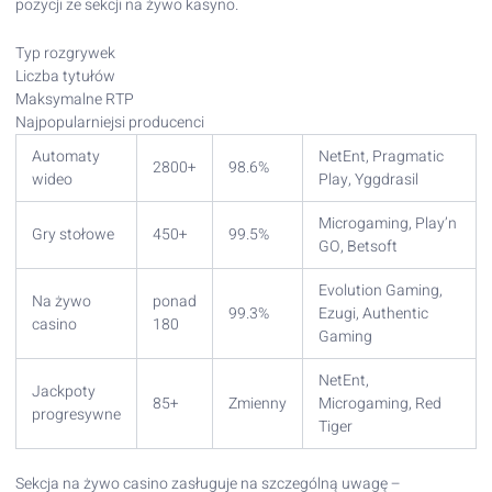
pozycji ze sekcji na żywo kasyno.
Typ rozgrywek
Liczba tytułów
Maksymalne RTP
Najpopularniejsi producenci
Automaty
NetEnt, Pragmatic
2800+
98.6%
wideo
Play, Yggdrasil
Microgaming, Play’n
Gry stołowe
450+
99.5%
GO, Betsoft
Evolution Gaming,
Na żywo
ponad
99.3%
Ezugi, Authentic
casino
180
Gaming
NetEnt,
Jackpoty
85+
Zmienny
Microgaming, Red
progresywne
Tiger
Sekcja na żywo casino zasługuje na szczególną uwagę –