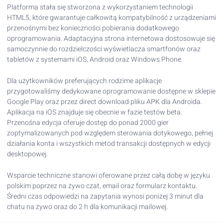
Platforma stała się stworzona z wykorzystaniem technologii
HTML5, które gwarantuje całkowitą kompatybilność z urządzeniami
przenośnymi bez konieczności pobierania dodatkowego
oprogramowania. Adaptacyjna strona internetowa dostosowuje się
samoczynnie do rozdzielczości wyświetlacza smartfonów oraz
tabletów z systemami iOS, Android oraz Windows Phone.
Dla użytkowników preferujących rodzime aplikacje
przygotowaliśmy dedykowane oprogramowanie dostępne w sklepie
Google Play oraz przez direct download pliku APK dla Androida.
Aplikacja na iOS znajduje się obecnie w fazie testów beta.
Przenośna edycja oferuje dostęp do ponad 2000 gier
zoptymalizowanych pod względem sterowania dotykowego, pełnej
działania konta i wszystkich metod transakcji dostępnych w edycji
desktopowej.
Wsparcie techniczne stanowi oferowane przez całą dobę w języku
polskim poprzez na żywo czat, email oraz formularz kontaktu.
Średni czas odpowiedzi na zapytania wynosi poniżej 3 minut dla
chatu na żywo oraz do 2 h dla komunikacji mailowej.