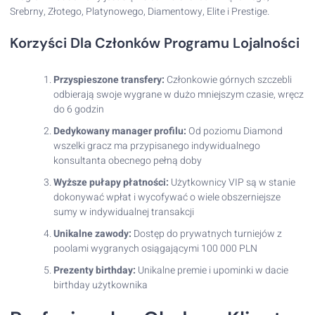
Srebrny, Złotego, Platynowego, Diamentowy, Elite i Prestige.
Korzyści Dla Członków Programu Lojalności
Przyspieszone transfery:
Członkowie górnych szczebli
odbierają swoje wygrane w dużo mniejszym czasie, wręcz
do 6 godzin
Dedykowany manager profilu:
Od poziomu Diamond
wszelki gracz ma przypisanego indywidualnego
konsultanta obecnego pełną doby
Wyższe pułapy płatności:
Użytkownicy VIP są w stanie
dokonywać wpłat i wycofywać o wiele obszerniejsze
sumy w indywidualnej transakcji
Unikalne zawody:
Dostęp do prywatnych turniejów z
poolami wygranych osiągającymi 100 000 PLN
Prezenty birthday:
Unikalne premie i upominki w dacie
birthday użytkownika