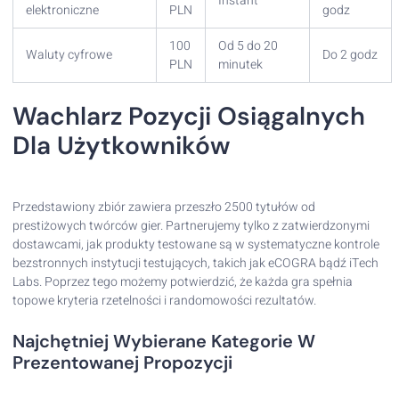
Instant
elektroniczne
PLN
godz
100
Od 5 do 20
Waluty cyfrowe
Do 2 godz
PLN
minutek
Wachlarz Pozycji Osiągalnych
Dla Użytkowników
Przedstawiony zbiór zawiera przeszło 2500 tytułów od
prestiżowych twórców gier. Partnerujemy tylko z zatwierdzonymi
dostawcami, jak produkty testowane są w systematyczne kontrole
bezstronnych instytucji testujących, takich jak eCOGRA bądź iTech
Labs. Poprzez tego możemy potwierdzić, że każda gra spełnia
topowe kryteria rzetelności i randomowości rezultatów.
Najchętniej Wybierane Kategorie W
Prezentowanej Propozycji