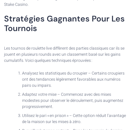
Stake Casino.
Stratégies Gagnantes Pour Les
Tournois
Les tournos de roulette live diffèrent des parties classiques car ils se
jouent en plusieurs rounds avec un classement basé sur les gains
cumulatifs. Voici quelques techniques éprouvées :
Analysez les statistiques du croupier – Certains croupiers
ont des tendances légèrement favorables aux numéros
pairs ou impairs.
Adaptez votre mise – Commencez avec des mises
modestes pour observer le déroulement, puis augmentez
progressivement.
Utilisez le pari « en prison » – Cette option réduit l’avantage
de la maison sur les mises à zéro.