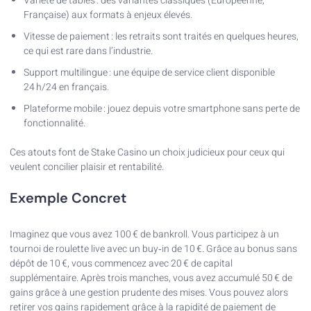
Variété de tables : des variantes classiques (Européenne,
Française) aux formats à enjeux élevés.
Vitesse de paiement : les retraits sont traités en quelques heures,
ce qui est rare dans l’industrie.
Support multilingue : une équipe de service client disponible
24 h/24 en français.
Plateforme mobile : jouez depuis votre smartphone sans perte de
fonctionnalité.
Ces atouts font de Stake Casino un choix judicieux pour ceux qui
veulent concilier plaisir et rentabilité.
Exemple Concret
Imaginez que vous avez 100 € de bankroll. Vous participez à un
tournoi de roulette live avec un buy‑in de 10 €. Grâce au bonus sans
dépôt de 10 €, vous commencez avec 20 € de capital
supplémentaire. Après trois manches, vous avez accumulé 50 € de
gains grâce à une gestion prudente des mises. Vous pouvez alors
retirer vos gains rapidement grâce à la rapidité de paiement de