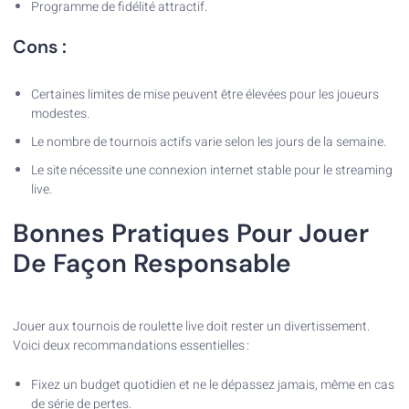
Programme de fidélité attractif.
Cons :
Certaines limites de mise peuvent être élevées pour les joueurs
modestes.
Le nombre de tournois actifs varie selon les jours de la semaine.
Le site nécessite une connexion internet stable pour le streaming
live.
Bonnes Pratiques Pour Jouer
De Façon Responsable
Jouer aux tournois de roulette live doit rester un divertissement.
Voici deux recommandations essentielles :
Fixez un budget quotidien et ne le dépassez jamais, même en cas
de série de pertes.